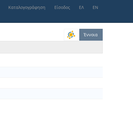
Καταλογογράφηση
Είσοδος
ΕΛ
ΕΝ
Έννοια