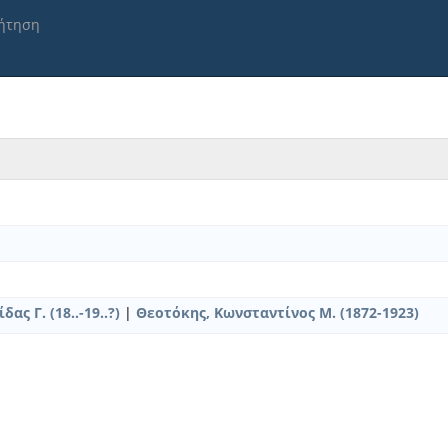
ήτηση
ς Γ. (18..-19..?)
|
Θεοτόκης, Κωνσταντίνος Μ. (1872-1923)