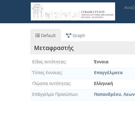
Παράκαμψη
Αναζ
προς
το
κυρίως
περιεχόμενο
Default
Graph
Μεταφραστής
Είδος οντότητας
Έννοια
Τύπος έννοιας
Επαγγέλματα
Γλώσσα οντότητας
Ελληνική
Επάγγελμα Προσώπων
Παπανδρέου, Λεωνίδα