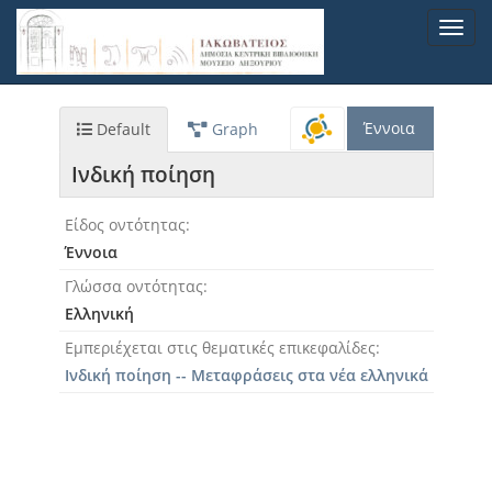
Παράκαμψη
Toggl
προς
navig
το
κυρίως
περιεχόμενο
Έννοια
Default
Graph
Ινδική ποίηση
Είδος οντότητας
Έννοια
Γλώσσα οντότητας
Ελληνική
Εμπεριέχεται στις θεματικές επικεφαλίδες
Ινδική ποίηση -- Μεταφράσεις στα νέα ελληνικά