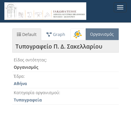
Παράκαμψη
Toggl
προς
navig
το
κυρίως
περιεχόμενο
Οργανισμός
Default
Graph
Τυπογραφείο Π. Δ. Σακελλαρίου
Είδος οντότητας
Οργανισμός
Έδρα
Αθήνα
Κατηγορία οργανισμού
Τυπογραφεία