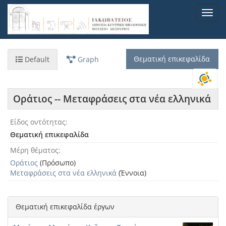
Παράκαμψη
Toggl
προς
navig
το
κυρίως
περιεχόμενο
Θεματική επικεφαλίδα
Default
Graph
Οράτιος -- Μεταφράσεις στα νέα ελληνικά
Είδος οντότητας
Θεματική επικεφαλίδα
Μέρη θέματος
Οράτιος
(Πρόσωπο)
Μεταφράσεις στα νέα ελληνικά
(Έννοια)
Θεματική επικεφαλίδα έργων