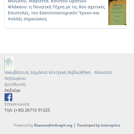
Μινώτου, Μαριέττα. Κοΐντου Ορατίου
Φλάκκου: η Ποιητική Τέχνη με τις δύο σχετικές
Επιστολές, τον Εκατονταετηρικόν Ύμνον και
πολλές σημειώσεις
Ιακωβάτειος Δημόσια Κεντρική Βιβλιοθήκη - Μουσείο
Ληξουρίου
Διεύθυνση
Ληξούρι
Επικοινωνία
Τηλ: (+30) 26710 91325
|
Powered by
ReasonableGraph.org
Developed by
Interoptics