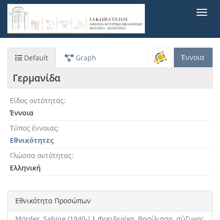
Παράκαμψη
Toggl
προς
navig
το
κυρίως
περιεχόμενο
Έννοια
Default
Graph
Γερμανίδα
Είδος οντότητας
Έννοια
Τύπος έννοιας
Εθνικότητες
Γλώσσα οντότητας
Ελληνική
Εθνικότητα Προσώπων
Mörder, Sabine (1940-)
|
Φρειδερίκη, Βασίλισσα, σύζυγος