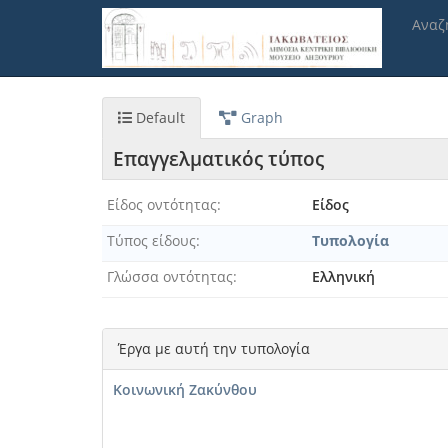
Παράκαμψη
Αναζ
προς
το
κυρίως
περιεχόμενο
Default
Graph
Επαγγελματικός τύπος
Είδος οντότητας
Είδος
Τύπος είδους
Τυπολογία
Γλώσσα οντότητας
Ελληνική
Έργα με αυτή την τυπολογία
Κοινωνική Ζακύνθου