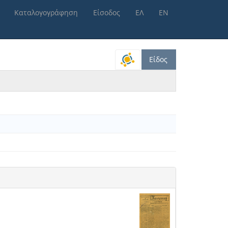
Καταλογογράφηση
Είσοδος
ΕΛ
ΕΝ
Είδος