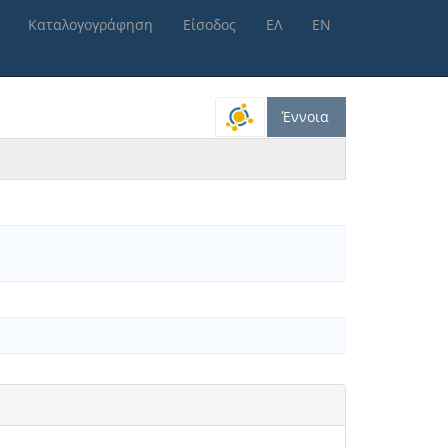
Καταλογογράφηση
Είσοδος
ΕΛ
ΕΝ
Έννοια