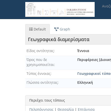
Παράκαμψη
Αναζ
προς
το
κυρίως
περιεχόμενο
Default
Graph
Γεωγραφικά διαμερίσματα
Είδος οντότητας
Έννοια
Όρος που δε
Περιφέρειες [Διοικ
χρησιμοποιείται
Τύπος έννοιας
Γεωγραφικοί τύπο
Γλώσσα οντότητας
Ελληνική
Περιέχει τους τόπους
Πελοπόννησος
|
Θεσσαλία
|
Επτάνησα