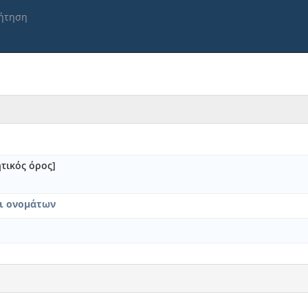
ήτηση
ητικός όρος]
ι ονομάτων