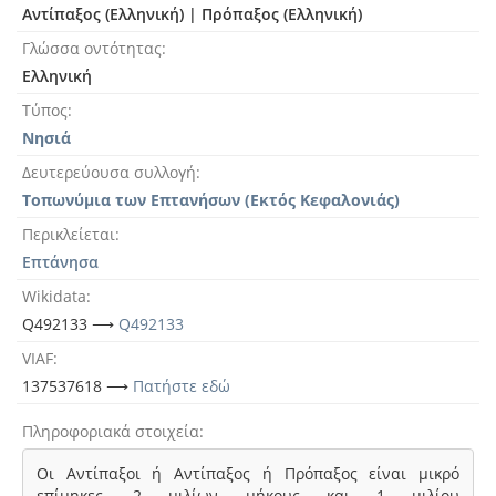
Αντίπαξος (Ελληνική)
|
Πρόπαξος (Ελληνική)
Γλώσσα οντότητας
Ελληνική
Τύπος
Νησιά
Δευτερεύουσα συλλογή
Τοπωνύμια των Επτανήσων (Εκτός Κεφαλονιάς)
Περικλείεται
Επτάνησα
Wikidata
Q492133 ⟶
Q492133
VIAF
137537618 ⟶
Πατήστε εδώ
Πληροφοριακά στοιχεία
Οι Αντίπαξοι ή Αντίπαξος ή Πρόπαξος είναι μικρό
επίμηκες, 2 μιλίων μήκους και 1 μιλίου