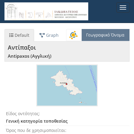
Παράκαμψη
Toggl
προς
navig
το
κυρίως
περιεχόμενο
Γεωγραφικό Όνομα
Default
Graph
Αντίπαξοι
Antipaxos (Αγγλική)
Είδος οντότητας
Γενική κατηγορία τοποθεσίας
Όρος που δε χρησιμοποιείται