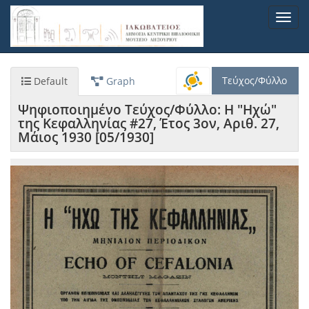
Παράκαμψη
Toggl
προς
navig
το
κυρίως
περιεχόμενο
Τεύχος/Φύλλο
Default
Graph
Ψηφιοποιημένο Τεύχος/Φύλλο: Η "Ηχώ"
της Κεφαλληνίας #27, Έτος 3ον, Αριθ. 27,
Μάιος 1930 [05/1930]