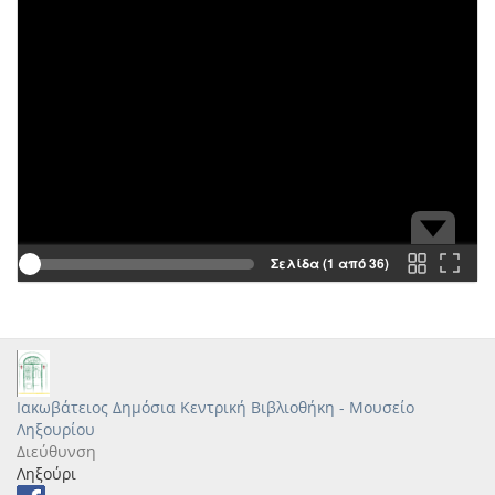
Σελίδα (1 από 36)
Ιακωβάτειος Δημόσια Κεντρική Βιβλιοθήκη - Μουσείο
Ληξουρίου
Διεύθυνση
Ληξούρι