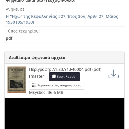
Ψηφιακό τεκμήριο (Τεύχος/Φύλλο)
Ανήκει σε
Η "Ηχώ" της Κεφαλληνίας #27, Έτος 3ον, Αριθ. 27, Μάιος
1930 [05/1930]
Τύπος τεκμηρίου
pdf
Διαθέσιμα ψηφιακά αρχεία
Περιγραφή: A1.S3.Y1.F40004.pdf (pdf)
[master]
Book Reader
Περισσότερες πληροφορίες
Μέγεθος: 36.6 MB