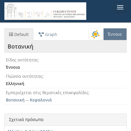
Παράκαμψη
Toggl
προς
navig
το
κυρίως
περιεχόμενο
Έννοια
Default
Graph
Βοτανική
Είδος οντότητας
Έννοια
Γλώσσα οντότητας
Ελληνική
Εμπεριέχεται στις θεματικές επικεφαλίδες
Βοτανική -- Κεφαλονιά
Σχετικά πρόσωπα