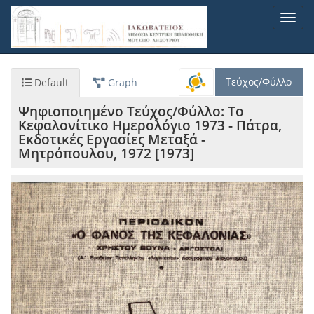
Παράκαμψη
Toggl
προς
navig
το
κυρίως
περιεχόμενο
Τεύχος/Φύλλο
Default
Graph
Ψηφιοποιημένο Τεύχος/Φύλλο: Το
Κεφαλονίτικο Ημερολόγιο 1973 - Πάτρα,
Εκδοτικές Εργασίες Μεταξά -
Μητρόπουλου, 1972 [1973]