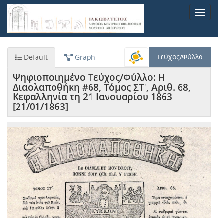
Παράκαμψη
Toggl
προς
navig
το
κυρίως
περιεχόμενο
Τεύχος/Φύλλο
Default
Graph
Ψηφιοποιημένο Τεύχος/Φύλλο: Η
Διαολαποθήκη #68, Τόμος ΣΤ', Αριθ. 68,
Κεφαλληνία τη 21 Ιανουαρίου 1863
[21/01/1863]