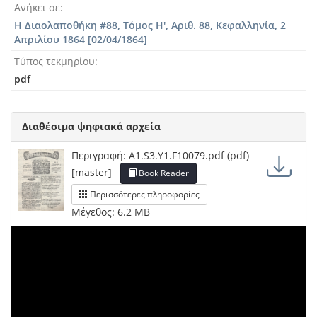
Ανήκει σε
Η Διαολαποθήκη #88, Τόμος Η', Αριθ. 88, Κεφαλληνία, 2
Απριλίου 1864 [02/04/1864]
Τύπος τεκμηρίου
pdf
Διαθέσιμα ψηφιακά αρχεία
Περιγραφή: A1.S3.Y1.F10079.pdf (pdf)
[master]
Book Reader
Περισσότερες πληροφορίες
Μέγεθος: 6.2 MB