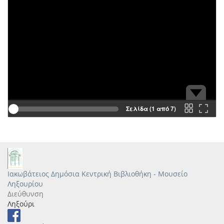
Σελίδα (1 από 7)
Ιακωβάτειος Δημόσια Κεντρική Βιβλιοθήκη - Μουσείο
Ληξουρίου
Διεύθυνση
Ληξούρι