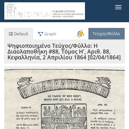
Παράκαμψη
Toggl
προς
navig
το
κυρίως
περιεχόμενο
Τεύχος/Φύλλο
Default
Graph
Ψηφιοποιημένο Τεύχος/Φύλλο: Η
Διαολαποθήκη #88, Τόμος Η', Αριθ. 88,
Κεφαλληνία, 2 Απριλίου 1864 [02/04/1864]