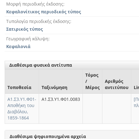
Μορφή περιοδικής έκδοσης
Κεφαλονίτικος περιοδικός τύπος
Τυπολογία περιοδικής έκδοσης
Σατιρικός τύπος
Γεωγραφική κάλυψη
Κεφαλονιά
Διαθέσιμα φυσικά αντίτυπα
Τόμος
/
Αριθμός
Τοποθεσία
Ταξινόμηση
Μέρος
αντιτύπου
Li
Α1.Σ3.Υ1.Φ01-
Α1.Σ3.Υ1.Φ01.0083
[Π
Αποθήκη του
πλ
Διαβόλου,
1859-1864
Διαθέσιμα ψηφιοποιημένα αρχεία