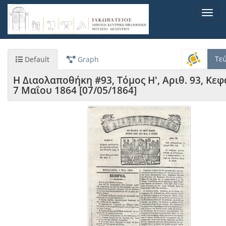
Παράκαμψη
Toggl
προς
navig
το
κυρίως
περιεχόμενο
Τε
Default
Graph
Η Διαολαποθήκη #93, Τόμος Η', Αριθ. 93, Κεφ
7 Μαΐου 1864 [07/05/1864]