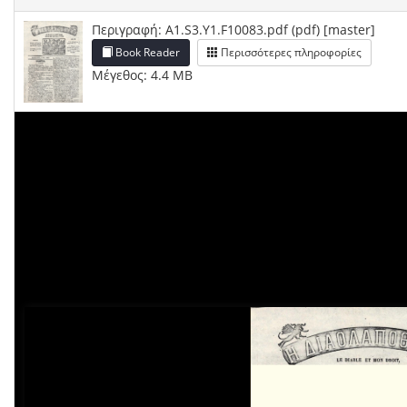
Περιγραφή: A1.S3.Y1.F10083.pdf (pdf) [master]
Book Reader
Περισσότερες πληροφορίες
Μέγεθος: 4.4 MB