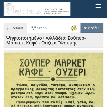
Παράκαμψη
Toggl
προς
navig
το
κυρίως
περιεχόμενο
Φυλλάδιο
Default
Graph
Ψηφιοποιημένο Φυλλάδιο: Σούπερ-
Μάρκετ, Καφέ - Ουζερί "Φουμής"