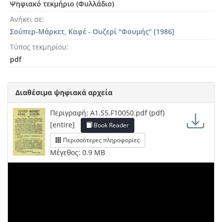
Ψηφιακό τεκμήριο (Φυλλάδιο)
Ανήκει σε
Σούπερ-Μάρκετ, Καφέ - Ουζερί "Φουμής" [1986]
Τύπος τεκμηρίου
pdf
Διαθέσιμα ψηφιακά αρχεία
Περιγραφή: A1.S5.F10050.pdf (pdf)
[entire]
Book Reader
Περισσότερες πληροφορίες
Μέγεθος: 0.9 MB