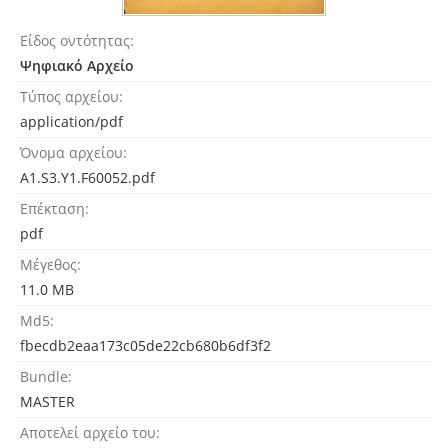
Είδος οντότητας
Ψηφιακό Αρχείο
Τύπος αρχείου
application/pdf
Όνομα αρχείου
A1.S3.Y1.F60052.pdf
Επέκταση
pdf
Μέγεθος
11.0 MB
Md5
fbecdb2eaa173c05de22cb680b6df3f2
Bundle
MASTER
Αποτελεί αρχείο του