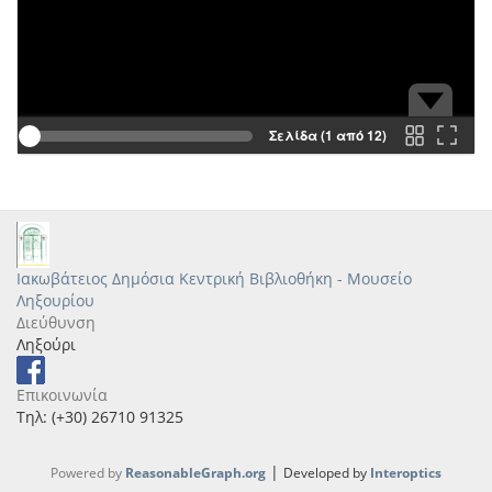
Σελίδα (1 από 12)
Ιακωβάτειος Δημόσια Κεντρική Βιβλιοθήκη - Μουσείο
Ληξουρίου
Διεύθυνση
Ληξούρι
Επικοινωνία
Τηλ: (+30) 26710 91325
|
Powered by
ReasonableGraph.org
Developed by
Interoptics