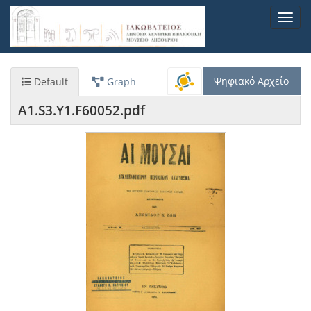
Παράκαμψη
Toggl
προς
navig
το
κυρίως
περιεχόμενο
Ψηφιακό Αρχείο
Default
Graph
A1.S3.Y1.F60052.pdf