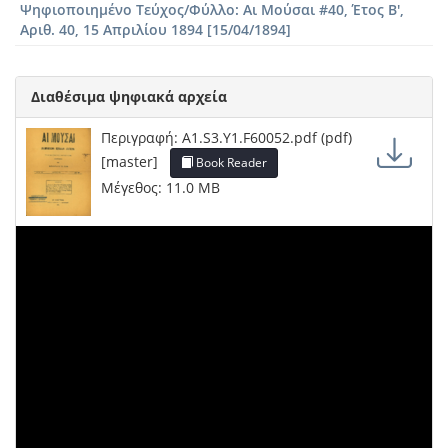
Ψηφιοποιημένο Τεύχος/Φύλλο: Αι Μούσαι #40, Έτος Β',
Αριθ. 40, 15 Απριλίου 1894 [15/04/1894]
Διαθέσιμα ψηφιακά αρχεία
Περιγραφή: A1.S3.Y1.F60052.pdf (pdf)
[master]
Book Reader
Μέγεθος: 11.0 MB