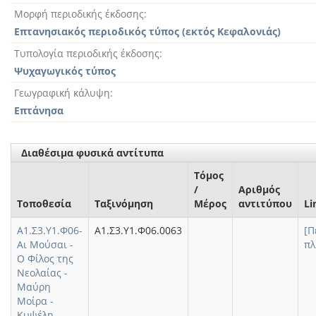
Μορφή περιοδικής έκδοσης
Επτανησιακός περιοδικός τύπος (εκτός Κεφαλονιάς)
Τυπολογία περιοδικής έκδοσης
Ψυχαγωγικός τύπος
Γεωγραφική κάλυψη
Επτάνησα
Διαθέσιμα φυσικά αντίτυπα
Τόμος
/
Αριθμός
Τοποθεσία
Ταξινόμηση
Μέρος
αντιτύπου
Li
Α1.Σ3.Υ1.Φ06-
Α1.Σ3.Υ1.Φ06.0063
[Π
Αι Μούσαι -
πλ
Ο Φίλος της
Νεολαίας -
Μαύρη
Μοίρα -
Κυψέλη -