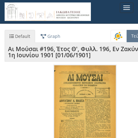
Παράκαμψη
Toggl
προς
navig
το
κυρίως
περιεχόμενο
Τε
Default
Graph
Αι Μούσαι #196, Έτος Θ', Φυλλ. 196, Εν Ζακύ
1η Ιουνίου 1901 [01/06/1901]