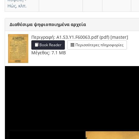
Ηώς, κλπ.
Διαθέσιμα ψηφιοποιημένα αρχεία
Περιγραφή: A1.S3.Y1.F60063.pdf (pdf) [master]
Book Reader
Περισσότερες πληροφορίες
Μέγεθος: 7.1 MB