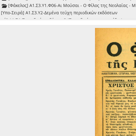
[Φάκελος] Α1.Σ3.Υ1.Φ06-Αι Μούσαι - Ο Φίλος της Νεολαίας - Μ
[Υπο-Σειρά] Α1.Σ3.Υ2-Δεμένα τεύχη περιοδικών εκδόσεων
ιρά] Α1.Σ4-Περιοδικές εκδόσεις 2 (Περιοδικά και εφημερίδες)
ειρά] Α1.Σ5-Μονόφυλλα - Δίφυλλα - Τεκμήρια
ειρά] Α1.Σ6-Φωτογραφικό λεύκωμα
ειρά] Α1.Σ7-Τεκμήρια μεγάλων διαστάσεων