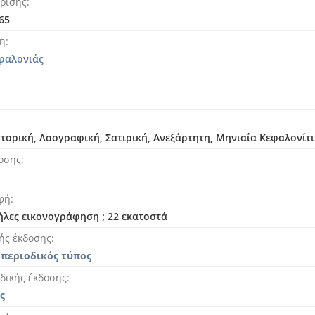
ρισης
65
ση
φαλονιάς
Ιστορική, Λαογραφική, Σατιρική, Ανεξάρτητη, Μηνιαία Κεφαλονί
οσης
φή
τήλες εικονογράφηση ; 22 εκατοστά
ής έκδοσης
 περιοδικός τύπος
δικής έκδοσης
ς