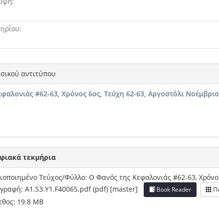
λυψη
μηρίου
σικού αντιτύπου
φαλονιάς #62-63, Χρόνος 6ος, Τεύχη 62-63, Αργοστόλι Νοέμβριος
φιακά τεκμήρια
οποιημένο Τεύχος/Φύλλο: Ο Φανός της Κεφαλονιάς #62-63, Χρόνος 
γραφή: A1.S3.Y1.F40065.pdf (pdf) [master]
Book Reader
Πε
θος: 19.8 MB