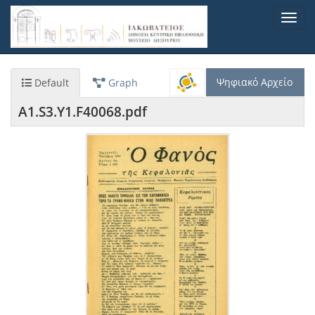
Παράκαμψη
Toggl
προς
navig
το
κυρίως
περιεχόμενο
Ψηφιακό Αρχείο
Default
Graph
A1.S3.Y1.F40068.pdf