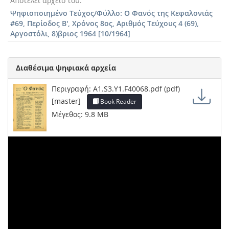
Αποτελεί αρχείο του
Ψηφιοποιημένο Τεύχος/Φύλλο: Ο Φανός της Κεφαλονιάς
#69, Περίοδος Β', Χρόνος 8ος, Αριθμός Τεύχους 4 (69),
Αργοστόλι, 8)βριος 1964 [10/1964]
Διαθέσιμα ψηφιακά αρχεία
Περιγραφή: A1.S3.Y1.F40068.pdf (pdf)
[master]
Book Reader
Μέγεθος: 9.8 MB