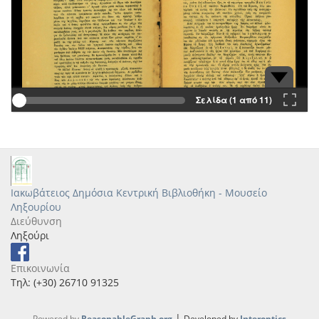
Σελίδα (1 από 11)
Ιακωβάτειος Δημόσια Κεντρική Βιβλιοθήκη - Μουσείο
Ληξουρίου
Διεύθυνση
Ληξούρι
Επικοινωνία
Τηλ: (+30) 26710 91325
|
Powered by
ReasonableGraph.org
Developed by
Interoptics