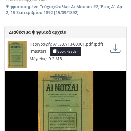
Ψηφιοποιημένο Τεύχος/Φύλλο: Αι Μούσαι #2, Έτος Α', Αρ.
2, 15 Σεπτεμβρίου 1892 [15/09/1892]
Διαθέσιμα ψηφιακά αρχεία
Περιγραφή: A1.S3.Y1.F60001.pdf (pdf)
[master]
Book Reader
Μέγεθος: 9.2 MB