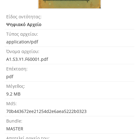
Είδος οντότητας
Ψηφιακό Αρχείο
Τύπος αρχείου
application/pdf
Όνομα αρχείου
A1.S3.Y1.F60001.pdf
Επέκταση
pdf
Μέγεθος
9.2 MB
Md5
70b443672ee21254d2e6aea5222b0323
Bundle
MASTER
Αποτελεί αρχείο του