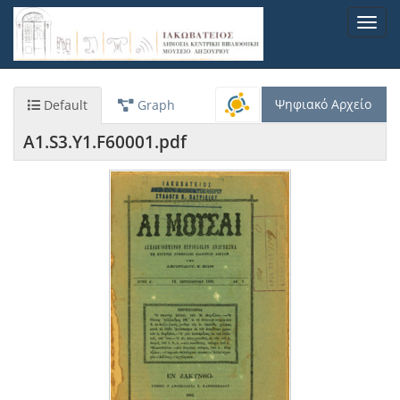
Παράκαμψη
Toggl
προς
navig
το
κυρίως
περιεχόμενο
Ψηφιακό Αρχείο
Default
Graph
A1.S3.Y1.F60001.pdf