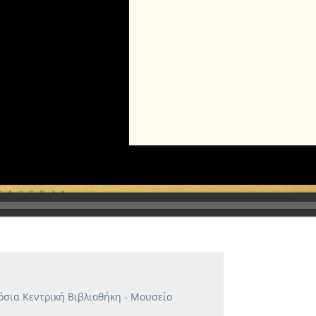
όσια Κεντρική Βιβλιοθήκη - Μουσείο