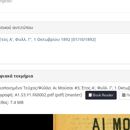
μηρίου
σικού αντιτύπου
Έτος Α', Φυλλ. Γ', 1 Οκτωβρίου 1892 [01/10/1892]
φιακά τεκμήρια
οποιημένο Τεύχος/Φύλλο: Αι Μούσαι #3, Έτος Α', Φυλλ. Γ', 1 Οκτω
γραφή: A1.S3.Y1.F60002.pdf (pdf) [master]
Book Reader
Πε
θος: 7.4 MB