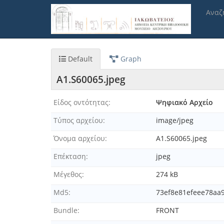
Παράκαμψη
Αναζ
προς
το
κυρίως
περιεχόμενο
Default
Graph
A1.S60065.jpeg
Είδος οντότητας
Ψηφιακό Αρχείο
Τύπος αρχείου
image/jpeg
Όνομα αρχείου
A1.S60065.jpeg
Επέκταση
jpeg
Μέγεθος
274 kB
Md5
73ef8e81efeee78aa
Bundle
FRONT