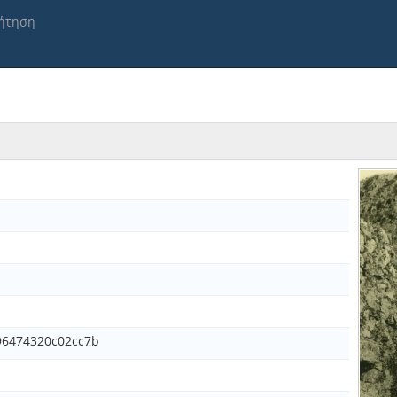
ήτηση
96474320c02cc7b