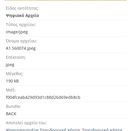
Είδος οντότητας
Ψηφιακό Αρχείο
Τύπος αρχείου
image/jpeg
Όνομα αρχείου
A1.S60074.jpeg
Επέκταση
jpeg
Μέγεθος
190 kB
Md5
f004fceab429d93d1c88d26d69edb8cb
Bundle
BACK
Αποτελεί αρχείο του
Ψηφιοποιημένη Ταχυδρομική κάρτα: Ταχυδρομική κάρτα