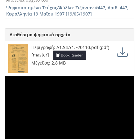
Ψηφιοποιημένο Τεύχος/Φύλλο: Ζιζάνιον #447, Αριθ. 447,
Κεφαλληνία 19 Μαΐου 1907 [19/05/1907]
Διαθέσιμα ψηφιακά αρχεία
Περιγραφή: A1.S4.Y1.F20110.pdf (pdf)
[master]
Book Reader
Μέγεθος: 2.8 MB