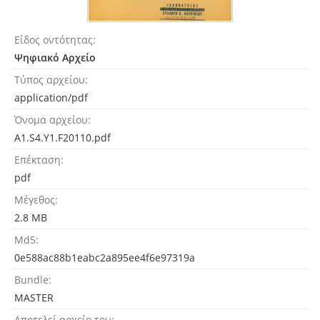
Είδος οντότητας
Ψηφιακό Αρχείο
Τύπος αρχείου
application/pdf
Όνομα αρχείου
A1.S4.Y1.F20110.pdf
Επέκταση
pdf
Μέγεθος
2.8 MB
Md5
0e588ac88b1eabc2a895ee4f6e97319a
Bundle
MASTER
Αποτελεί αρχείο του