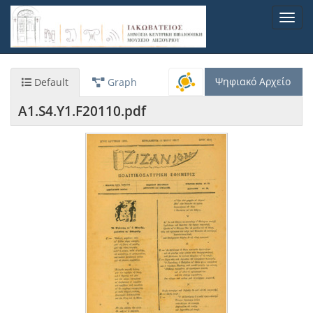
Παράκαμψη
Toggl
προς
navig
το
κυρίως
περιεχόμενο
Ψηφιακό Αρχείο
Default
Graph
A1.S4.Y1.F20110.pdf