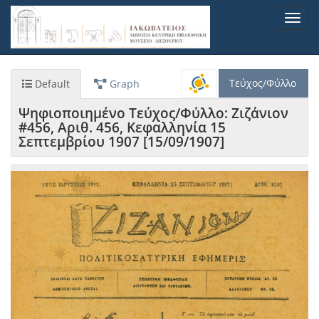
Παράκαμψη
Toggl
προς
navig
το
κυρίως
περιεχόμενο
Τεύχος/Φύλλο
Default
Graph
Ψηφιοποιημένο Τεύχος/Φύλλο: Ζιζάνιον
#456, Αριθ. 456, Κεφαλληνία 15
Σεπτεμβρίου 1907 [15/09/1907]