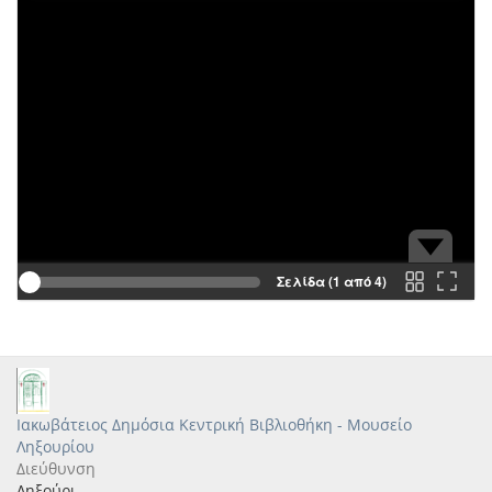
Σελίδα (1 από 4)
Ιακωβάτειος Δημόσια Κεντρική Βιβλιοθήκη - Μουσείο
Ληξουρίου
Διεύθυνση
Ληξούρι