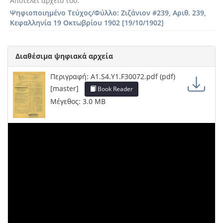
Αποτελεί αρχείο του
Ψηφιοποιημένο Τεύχος/Φύλλο: Ζιζάνιον #239, Αριθ. 239,
Κεφαλληνία 19 Οκτωβρίου 1902 [19/10/1902]
Διαθέσιμα ψηφιακά αρχεία
Περιγραφή: A1.S4.Y1.F30072.pdf (pdf)
[master]
Book Reader
Μέγεθος: 3.0 MB