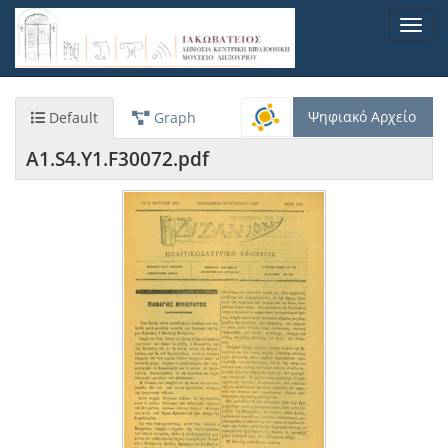
Παράκαμψη
Toggl
προς
navig
το
κυρίως
περιεχόμενο
Ψηφιακό Αρχείο
Default
Graph
A1.S4.Y1.F30072.pdf