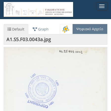
Παράκαμψη
Toggl
προς
navig
το
κυρίως
περιεχόμενο
Ψηφιακό Αρχείο
Default
Graph
A1.S5.F03.0043a.jpg