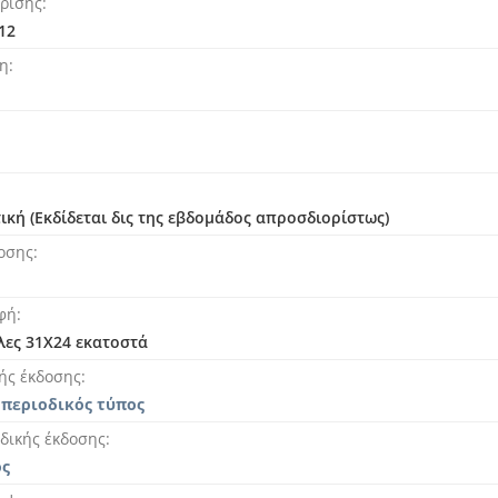
ρισης
12
ση
ική (Εκδίδεται δις της εβδομάδος απροσδιορίστως)
οσης
φή
ήλες 31Χ24 εκατοστά
ής έκδοσης
 περιοδικός τύπος
δικής έκδοσης
ος