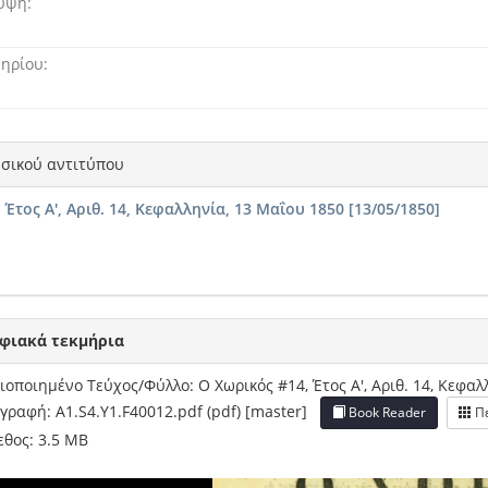
λυψη
μηρίου
σικού αντιτύπου
 Έτος Α', Αριθ. 14, Κεφαλληνία, 13 Μαΐου 1850 [13/05/1850]
φιακά τεκμήρια
οποιημένο Τεύχος/Φύλλο: Ο Χωρικός #14, Έτος Α', Αριθ. 14, Κεφαλ
γραφή: A1.S4.Y1.F40012.pdf (pdf) [master]
Book Reader
Πε
θος: 3.5 MB