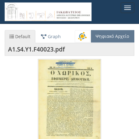
Παράκαμψη
Toggl
προς
navig
το
κυρίως
περιεχόμενο
Ψηφιακό Αρχείο
Default
Graph
A1.S4.Y1.F40023.pdf