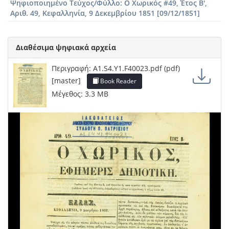
Ψηφιοποιημένο Τεύχος/Φύλλο: Ο Χωρικός #49, Έτος Β',
Αριθ. 49, Κεφαλληνία, 9 Δεκεμβρίου 1851 [09/12/1851]
Διαθέσιμα ψηφιακά αρχεία
Περιγραφή: A1.S4.Y1.F40023.pdf (pdf)
[master]
Book Reader
Μέγεθος: 3.3 MB