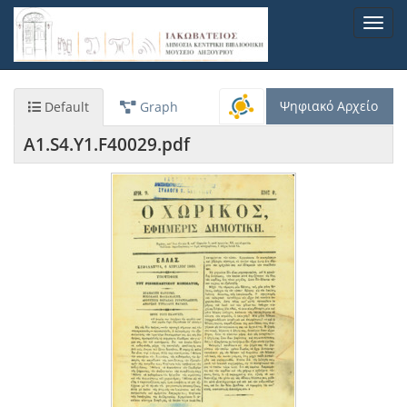
Παράκαμψη
Toggl
προς
navig
το
κυρίως
περιεχόμενο
Ψηφιακό Αρχείο
Default
Graph
A1.S4.Y1.F40029.pdf