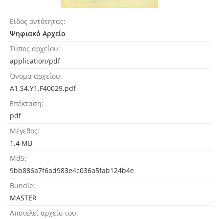
Είδος οντότητας
Ψηφιακό Αρχείο
Τύπος αρχείου
application/pdf
Όνομα αρχείου
A1.S4.Y1.F40029.pdf
Επέκταση
pdf
Μέγεθος
1.4 MB
Md5
9bb886a7f6ad983e4c036a5fab124b4e
Bundle
MASTER
Αποτελεί αρχείο του