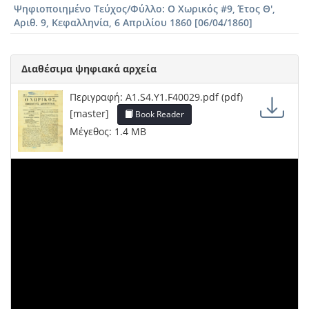
Ψηφιοποιημένο Τεύχος/Φύλλο: Ο Χωρικός #9, Έτος Θ',
Αριθ. 9, Κεφαλληνία, 6 Απριλίου 1860 [06/04/1860]
Διαθέσιμα ψηφιακά αρχεία
Περιγραφή: A1.S4.Y1.F40029.pdf (pdf)
[master]
Book Reader
Μέγεθος: 1.4 MB