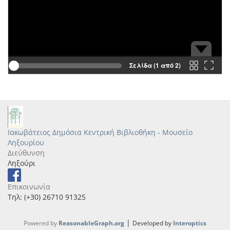
Σελίδα (1 από 2)
Ιακωβάτειος Δημόσια Κεντρική Βιβλιοθήκη - Μουσείο
Ληξουρίου
Διεύθυνση
Ληξούρι
Επικοινωνία
Τηλ: (+30) 26710 91325
|
Powered by
ReasonableGraph.org
Developed by
Interoptics