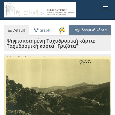
Παράκαμψη
Toggl
προς
navig
το
κυρίως
περιεχόμενο
Ταχυδρομική κάρτα
Default
Graph
Ψηφιοποιημένη Ταχυδρομική κάρτα:
Ταχυδρομική κάρτα "Γριζάτα"