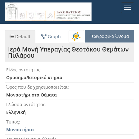
Παράκαμψη
Toggl
προς
navig
το
κυρίως
περιεχόμενο
Γεωγραφικό Όνομα
Default
Graph
Ιερά Μονή Υπεραγίας Θεοτόκου Θεμάτων
Πυλάρου
Είδος οντότητας
Ορόσημο/Ιστορικό κτήριο
Όρος που δε χρησιμοποιείται
Μοναστήρι στα Θέματα
Γλώσσα οντότητας
Ελληνική
Τύπος
Μοναστήρια