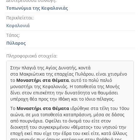
Δευτερεύουσα συλλογή
Τοπωνύμια της Κεφαλονιάς
Περικλείεται
Κεφαλονιά
Τόπος
Πύλαρος
Πληροφοριακά στοιχεία
Στην πλαγιά της Αγίας Δυνατής, κοντά
στα
Μακριώτικα
της επαρχίας Πυλάρου, είναι χτισμένο
το
Μοναστήρι στα Θέματα
, αυτό το πολύ παλιό
μοναστήρι της Κεφαλονιάς. Η τοποθεσία της Μονής
δίνει στον επισκέπτη την δυνατότητα να θαυμάσει
υπέροχη θέα προς την Ιθάκη και το Ιόνιο πέλαγος.
Το
Μοναστήρι στα Θέματα
ιδρύθηκε στα τέλη του 10ου
αιώνα, σε μια τοποθεσία καταπράσινη, μέσα σε δάσος
από πουρνάρια. Οφείλει το όνομά του είτε στον
διοικητή του συγκεκριμένου «θέματος» του νησιού την
εποχή εκεί που είχε την έδρα του εκεί είτε, κατά άλλους
στο γεγονός πως όποιος κατέφευγε στην βοήθειά της