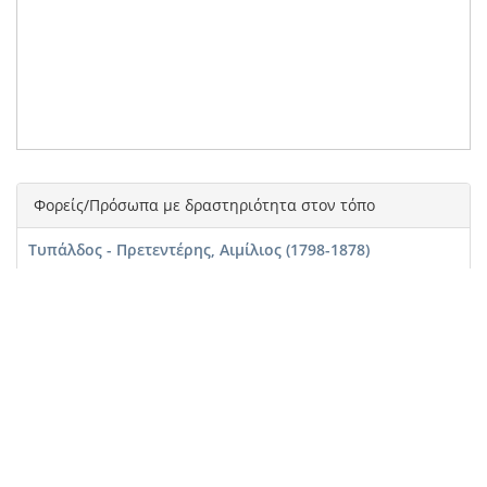
Φορείς/Πρόσωπα με δραστηριότητα στον τόπο
Τυπάλδος - Πρετεντέρης, Αιμίλιος (1798-1878)
Κάλβος, Ανδρέας (1792-1869)
Γεγονότα που συνδέονται με τον τόπο
Ιταλική ενοποίηση