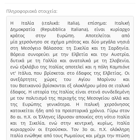
Πληροφοριακά στοιχεία
Η Ιταλία (ιταλικά: Italia), επίσημα: Ιταλική
Δημοκρατία (Repubblica Italiana), είναι κυρίαρχο
κράτος στην Ευρώπη. Αποτελείται από
μία χερσόνησο σε σχήμα μπότας και δύο μεγάλα νησιά
στη Μεσόγειο θάλασσα: τη Σικελία και τη Σαρδηνία.
Βόρεια συνορεύει με την Ελβετία και την Αυστρία,
δυτικά με τη Γαλλία και ανατολικά με τη Σλοβενία,
ενώ εξκλάβιο της Ιταλίας αποτελεί και η πόλη Καμπιόνε
ντ' Ιτάλια, που βρίσκεται στο έδαφος της Ελβετίας. Οι
ανεξάρτητες χώρες του Αγίου Μαρίνου και
του Βατικανού βρίσκονται εξ ολοκλήρου μέσα σε ιταλικό
έδαφος. Η ιστορία της Ιταλίας είναι στενά συνδεδεμένη
με τον πολιτισμό της περιοχής της Μεσογείου αλλά και
της Ευρώπης γενικότερα. Η Ιταλική χερσόνησος
κατοικείται ήδη από τα προϊστορικά χρόνια. Γύρω στον
8ο αι. π.Χ. οι Έλληνες ίδρυσαν αποικίες στη νότιο Ιταλία
και τη Σικελία, ενώ στην κεντρική, κυρίως, Ιταλία
κυριαρχούν οι Ετρούσκοι. Τον 3ο αι. π.Χ. ολόκληρη
Ιταλία ενώθηκε από τους Ρωμαίους και μέχρι την πτώση