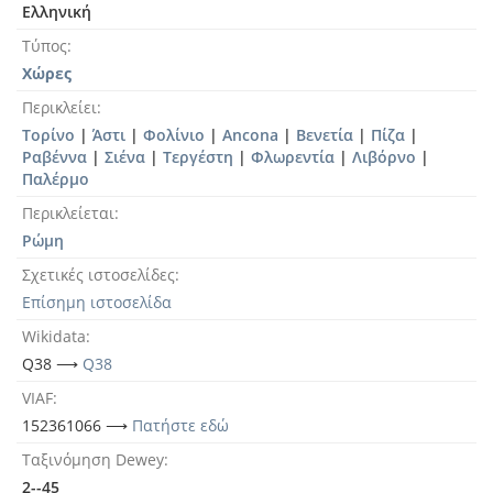
Ελληνική
Τύπος
Χώρες
Περικλείει
Τορίνο
|
Άστι
|
Φολίνιο
|
Ancona
|
Βενετία
|
Πίζα
|
Ραβέννα
|
Σιένα
|
Τεργέστη
|
Φλωρεντία
|
Λιβόρνο
|
Παλέρμο
Περικλείεται
Ρώμη
Σχετικές ιστοσελίδες
Επίσημη ιστοσελίδα
Wikidata
Q38 ⟶
Q38
VIAF
152361066 ⟶
Πατήστε εδώ
Ταξινόμηση Dewey
2--45