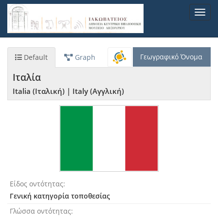
Παράκαμψη
Toggl
προς
navig
το
κυρίως
περιεχόμενο
Γεωγραφικό Όνομα
Default
Graph
Ιταλία
Italia (Ιταλική)
|
Italy (Αγγλική)
Είδος οντότητας
Γενική κατηγορία τοποθεσίας
Γλώσσα οντότητας