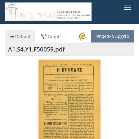
Παράκαμψη
Toggl
προς
navig
το
κυρίως
περιεχόμενο
Ψηφιακό Αρχείο
Default
Graph
A1.S4.Y1.F50059.pdf