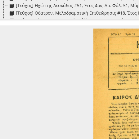
[Τεύχος] Ηχώ της Λευκάδος #51, Έτος 4ον, Αρ. Φύλ. 51, Μάρ
[Τεύχος] Θέατρον. Μελοδραματική Επιθεώρησις #18, Έτος Β'
[Τεύχος] Κέρκυρα #284, Αριθ. φύλλου 284, 10 Μαρτίου 1975
[Τεύχος] Κερκυραϊκά Νέα #751, Έτος ΙΗ', Περίοδος Β, Αριθ.
[Τεύχος] Κερκυραϊκή Ηχώ #1, Έτος Α', Εν Κερκύρα, Τετάρτη 
[Τεύχος] Κερκυραϊκή Ηχώ #28, Περίοδος Β', Έτος Α', Εν Κερ
[Τεύχος] Κοινωνική Ζακύνθου #5, Έτος Α', Αριθ. Φύλλου 5,
[Τεύχος] Λαός #59, Έτος Β', Κέρκυρα τη 9 Νοεμβρίου 1896, 
[Τεύχος] Νέα Πολιτεία #7, Έτος Α', Εν Κερκύρα τη 19 Αυγού
[Τεύχος] Ο Ελεύθερος Λόγος [Κέρκυρας] #2, Έτος Α', Εν Κερ
[Τεύχος] Παρατηρητής [Λευκάδας] #146, Έτος Δ', Εν Λευκάδ
[Τεύχος] Παρατηρητής [Λευκάδας] #14, Έτος Πρώτον, Εν Λε
[Τεύχος] Πατριώτης #172, Έτος Δ', Ζάκυνθος 9 Μαΐου 1896, 
[Τεύχος] Πατριώτης #22, Έτος Γ', Ζάκυνθος 11 Μαΐου 1895, 
[Τεύχος] Πήγασος #105, Έτος Γ', Αριθ. 105, Εν Λευκάδι τη 7
[Τεύχος] Πήγασος #107, Έτος Γ', Αριθ. 107, Εν Λευκάδι τη 2
[Τεύχος] Πήγασος #117, Έτος Γ', Αριθ. 117, Εν Λευκάδι τη 
[Τεύχος] Πήγασος #141, Έτος Γ', Αριθ. 141, Εν Λευκάδι τη 