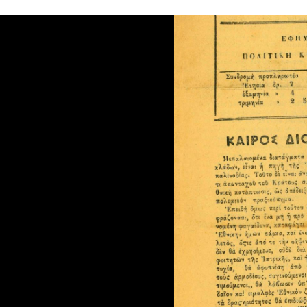
[Τεύχος] Φρουρός #70, Έτος Β', Αριθ. 70, Εν Λευκάδι τη 4 
[Τεύχος] Φρουρός #71, Έτος Β', Αριθ. 71, Εν Λευκάδι τη 11
[Τεύχος] Φρουρός #72, Έτος Β', Αριθ. 72, Εν Λευκάδι τη 20
[Τεύχος] Φρουρός #83, Έτος Β', Αριθ. 83, Εν Λευκάδι τη 14
[Τεύχος] Φρουρός #84, Έτος Β', Αριθ. 84, Εν Λευκάδι τη 19
[Τεύχος] Φρουρός #85, Έτος Β', Αριθ. 85, Εν Λευκάδι τη 26
[Τεύχος] Φρουρός. 'Εκτακτον παράρτημα #Supl, Εν Λευκάδι
[Τεύχος] Φωστήρ #48, Έτος Β', Αργοστόλιον τη 18 Μαρτίου 1
[Τεύχος] Ώρα #658, Έτος ΙΒ', Εν Αθήναις, τη 26 Αυγούστου 1
ειρά] Α1.Σ5-Μονόφυλλα - Δίφυλλα - Τεκμήρια
ειρά] Α1.Σ6-Φωτογραφικό λεύκωμα
ειρά] Α1.Σ7-Τεκμήρια μεγάλων διαστάσεων