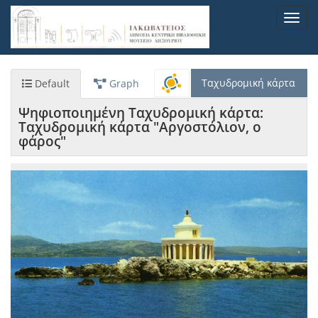
Παράκαμψη
Toggl
προς
navig
το
κυρίως
περιεχόμενο
Ταχυδρομική κάρτα
Default
Graph
Ψηφιοποιημένη Ταχυδρομική κάρτα:
Ταχυδρομική κάρτα "Αργοστόλιον, ο
φάρος"