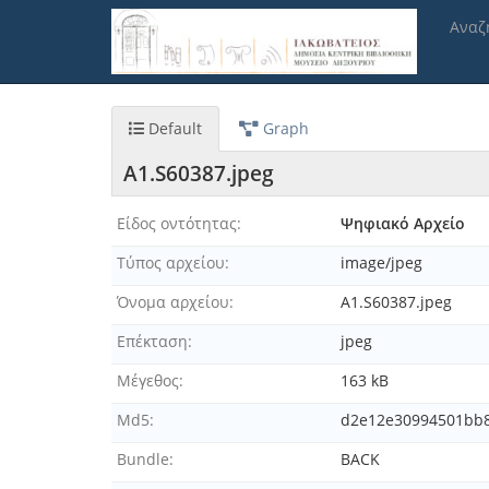
Παράκαμψη
Αναζ
προς
το
κυρίως
περιεχόμενο
Default
Graph
A1.S60387.jpeg
Είδος οντότητας
Ψηφιακό Αρχείο
Τύπος αρχείου
image/jpeg
Όνομα αρχείου
A1.S60387.jpeg
Επέκταση
jpeg
Μέγεθος
163 kB
Md5
d2e12e30994501bb8
Bundle
BACK