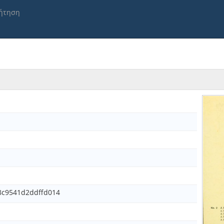
ήτηση
c9541d2ddffd014