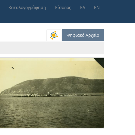
Καταλογογράφηση
Είσοδος
ΕΛ
ΕΝ
Ψηφιακό Αρχείο