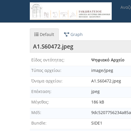
Παράκαμψη
Αναζ
προς
το
κυρίως
περιεχόμενο
Default
Graph
A1.S60472.jpeg
Είδος οντότητας
Ψηφιακό Αρχείο
Τύπος αρχείου
image/jpeg
Όνομα αρχείου
A1.S60472.jpeg
Επέκταση
jpeg
Μέγεθος
186 kB
Md5
9dc5207756234a85a
Bundle
SIDE1