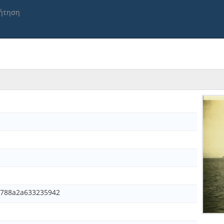
ήτηση
788a2a633235942