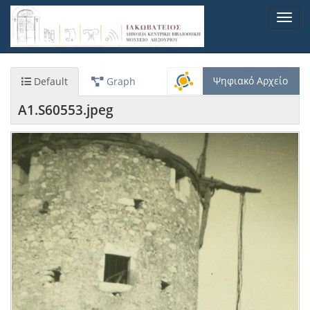
Παράκαμψη
Toggl
προς
navig
το
κυρίως
περιεχόμενο
Ψηφιακό Αρχείο
Default
Graph
A1.S60553.jpeg