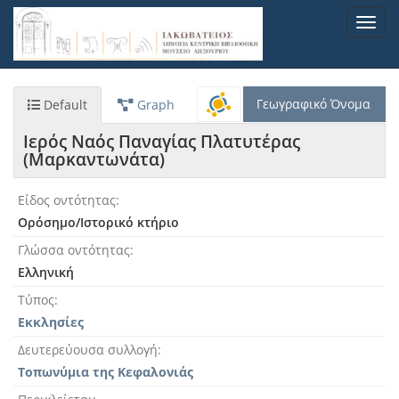
Παράκαμψη
Toggl
προς
navig
το
κυρίως
περιεχόμενο
Γεωγραφικό Όνομα
Default
Graph
Ιερός Ναός Παναγίας Πλατυτέρας
(Μαρκαντωνάτα)
Είδος οντότητας
Ορόσημο/Ιστορικό κτήριο
Γλώσσα οντότητας
Ελληνική
Τύπος
Εκκλησίες
Δευτερεύουσα συλλογή
Τοπωνύμια της Κεφαλονιάς