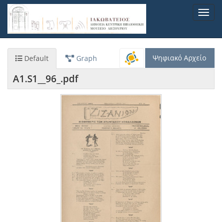
Παράκαμψη
Toggl
προς
navig
το
κυρίως
περιεχόμενο
Ψηφιακό Αρχείο
Default
Graph
A1.S1__96_.pdf