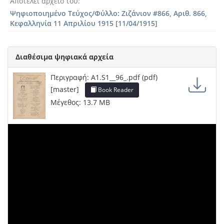
Αποτελεί αρχείο του
Ψηφιοποιημένο Τεύχος/Φύλλο: Ζιζάνιον #866, Αριθ. 866,
Κεφαλληνία 11 Απριλίου 1915 [11/04/1915]
Διαθέσιμα ψηφιακά αρχεία
Περιγραφή: A1.S1__96_.pdf (pdf)
[master]
Book Reader
Μέγεθος: 13.7 MB