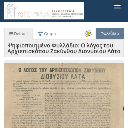
Παράκαμψη
Toggl
προς
navig
το
κυρίως
περιεχόμενο
Φυλλάδιο
Default
Graph
Ψηφιοποιημένο Φυλλάδιο: Ο λόγος του
Αρχιεπισκόπου Ζακύνθου Διονυσίου Λάτα