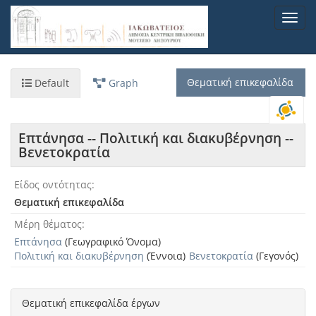
Παράκαμψη
Toggl
προς
navig
το
κυρίως
περιεχόμενο
Θεματική επικεφαλίδα
Default
Graph
Επτάνησα -- Πολιτική και διακυβέρνηση --
Βενετοκρατία
Είδος οντότητας
Θεματική επικεφαλίδα
Μέρη θέματος
Επτάνησα
(Γεωγραφικό Όνομα)
Πολιτική και διακυβέρνηση
(Έννοια)
Βενετοκρατία
(Γεγονός)
Θεματική επικεφαλίδα έργων