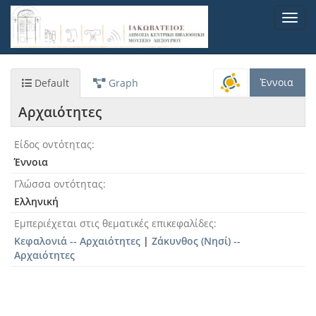
Παράκαμψη
Toggl
προς
navig
το
κυρίως
περιεχόμενο
Έννοια
Default
Graph
Αρχαιότητες
Είδος οντότητας
Έννοια
Γλώσσα οντότητας
Ελληνική
Εμπεριέχεται στις θεματικές επικεφαλίδες
Κεφαλονιά -- Αρχαιότητες
|
Ζάκυνθος (Νησί) --
Αρχαιότητες