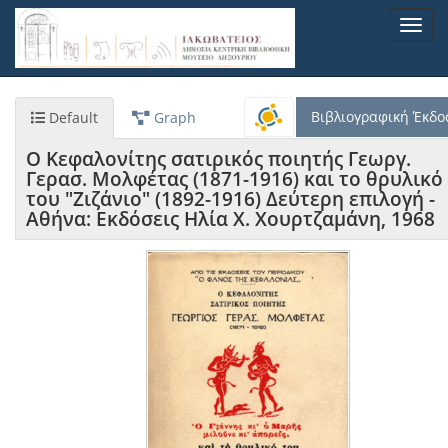
Παράκαμψη
Toggl
προς
navig
το
κυρίως
περιεχόμενο
Βιβλιογραφική Έκδο
Default
Graph
Ο Κεφαλονίτης σατιρικός ποιητής Γεωργ.
Γερασ. Μολφέτας (1871-1916) και το θρυλικό
του "Ζιζάνιο" (1892-1916) Δεύτερη επιλογή -
Αθήνα: Εκδόσεις Ηλία Χ. Χουρτζαμάνη, 1968