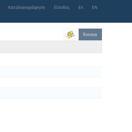
Καταλογογράφηση
Είσοδος
ΕΛ
ΕΝ
Έννοια