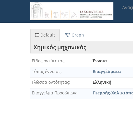
Παράκαμψη
Αναζ
προς
το
κυρίως
περιεχόμενο
Default
Graph
Χημικός μηχανικός
Είδος οντότητας
Έννοια
Τύπος έννοιας
Επαγγέλματα
Γλώσσα οντότητας
Ελληνική
Επάγγελμα Προσώπων
Πιερρής-Χαλικιόπου