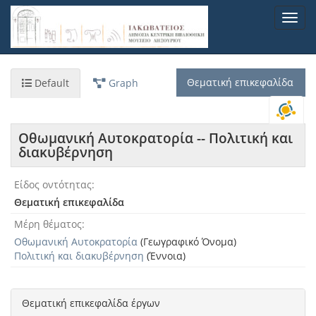
Παράκαμψη
Toggl
προς
navig
το
κυρίως
περιεχόμενο
Θεματική επικεφαλίδα
Default
Graph
Οθωμανική Αυτοκρατορία -- Πολιτική και
διακυβέρνηση
Είδος οντότητας
Θεματική επικεφαλίδα
Μέρη θέματος
Οθωμανική Αυτοκρατορία
(Γεωγραφικό Όνομα)
Πολιτική και διακυβέρνηση
(Έννοια)
Θεματική επικεφαλίδα έργων