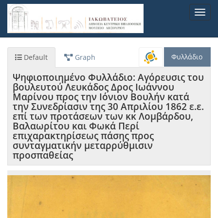
Παράκαμψη
Toggl
προς
navig
το
κυρίως
περιεχόμενο
Φυλλάδιο
Default
Graph
Ψηφιοποιημένο Φυλλάδιο: Αγόρευσις του
βουλευτού Λευκάδος Δρος Ιωάννου
Μαρίνου προς την Ιόνιον Βουλήν κατά
την Συνεδρίασιν της 30 Απριλίου 1862 ε.ε.
επί των προτάσεων των κκ Λομβάρδου,
Βαλαωρίτου και Φωκά Περί
επιχαρακτηρίσεως πάσης προς
συνταγματικήν μεταρρύθμισιν
προσπαθείας