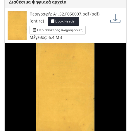
Διαθέσιμα ψηφιακά αρχεία
Περιγραφή: A1.S2.F050007.pdf (pdf)
[entire]
Book Reader
Περισσότερες πληροφορίες
Μέγεθος: 6.4 MB