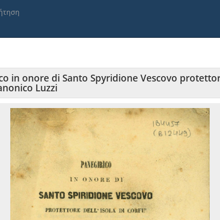
ήτηση
n onore di Santo Spyridione Vescovo protettore de
anonico Luzzi