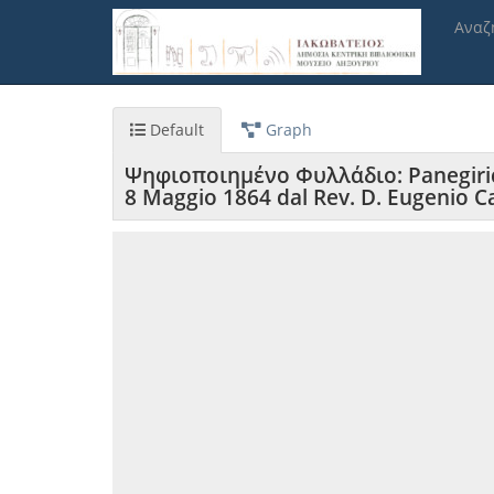
Παράκαμψη
Αναζ
προς
το
κυρίως
περιεχόμενο
Default
Graph
Ψηφιοποιημένο Φυλλάδιο: Panegirico i
8 Maggio 1864 dal Rev. D. Eugenio C