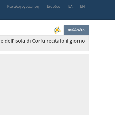
Καταλογογράφηση
Είσοδος
ΕΛ
ΕΝ
Φυλλάδιο
ll'isola di Corfu recitato il giorno