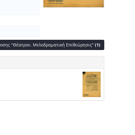
κδοσης "Θέατρον. Μελοδραματική Επιθεώρησις"
(1)