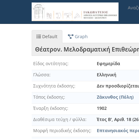
Παράκαμψη
Αναζ
προς
το
κυρίως
περιεχόμενο
Default
Graph
Θέατρον. Μελοδραματική Επιθεώρ
Είδος οντότητας
Εφημερίδα
Γλώσσα
Ελληνική
Συχνότητα έκδοσης
Δεν προσδιορίζετα
Τόπος έκδοσης
Ζάκυνθος (Πόλη)
Έναρξη έκδοσης
1902
Διαθέσιμα τεύχη / φύλλα
Έτος Β', Αριθ. 18 (
Μορφή περιοδικής έκδοσης
Επτανησιακός περι